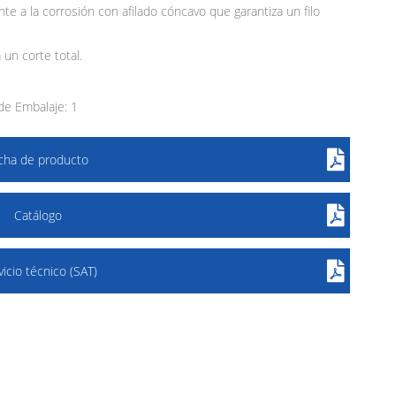
te a la corrosión con afilado cóncavo que garantiza un filo
 un corte total.
e Embalaje: 1
icha de producto
Catálogo
vicio técnico (SAT)