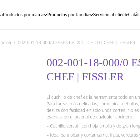
sa
Productos por marca
Productos por familia
Servicio al cliente
Catál
cocina
/
002-001-18-000/0 ESSENTIAL® CUCHILLO CHEF | FISSLER
002-001-18-000/0
CHEF | FISSLER
El cuchillo de chef es la herramienta todo en un
Para tareas más delicadas, como picar cebollas, l
desliza con facilidad en solo unos cortes. No es
esencial en el arsenal de cualquier cocinero.
– Cuchillo versátil con hoja amplia y de gran long
– Ideal para picar y cortar carne, fruta, verduras