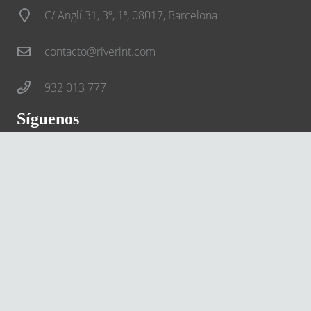
C/ Anglí 31, 3º, 1ª, 08017, Barcelona
contacto@riverint.com
932 013 777
Síguenos