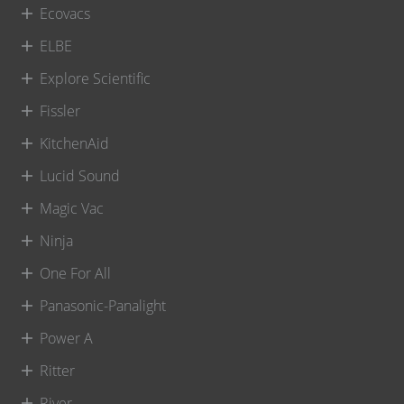
Ecovacs
ELBE
Explore Scientific
Fissler
KitchenAid
Lucid Sound
Magic Vac
Ninja
One For All
Panasonic-Panalight
Power A
Ritter
River