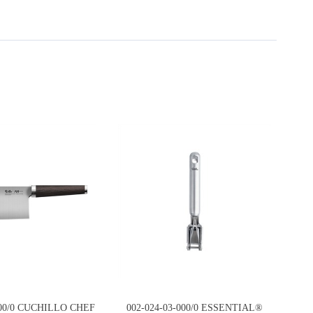
000/0 CUCHILLO CHEF
002-024-03-000/0 ESSENTIAL®
39