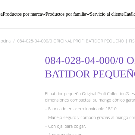
sa
Productos por marca
Productos por familia
Servicio al cliente
Catál
cocina
/
084-028-04-000/0 ORIGINAL PROFI BATIDOR PEQUEÑO | FI
084-028-04-000/0 
BATIDOR PEQUEÑO
El batidor pequeño Original Profi Collection® e
dimensiones compactas, su mango cónico garan
– Fabricado en acero inoxidable 18/10.
– Manejo seguro y cómodo gracias al mango cón
– Con ojal para colgar.
– A prueba de calor.