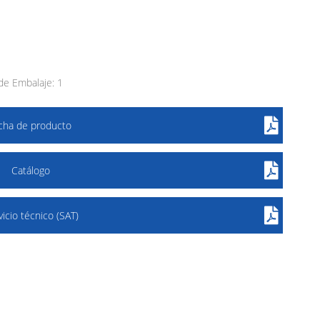
e Embalaje: 1
icha de producto
Catálogo
vicio técnico (SAT)