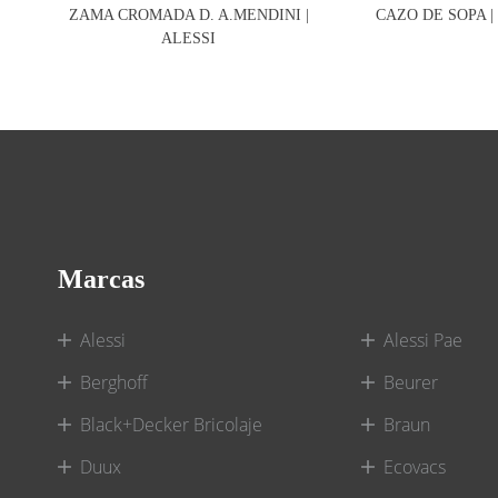
ZAMA CROMADA D. A.MENDINI |
CAZO DE SOPA |
ALESSI
Marcas
Alessi
Alessi Pae
Berghoff
Beurer
Black+Decker Bricolaje
Braun
Duux
Ecovacs