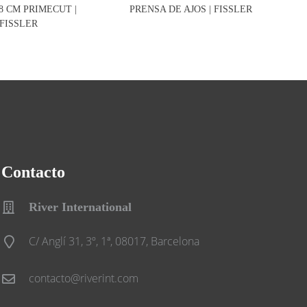
8 CM PRIMECUT |
PRENSA DE AJOS | FISSLER
FISSLER
Contacto
River International
C/ Anglí 31, 3º, 1ª, 08017, Barcelona
contacto@riverint.com