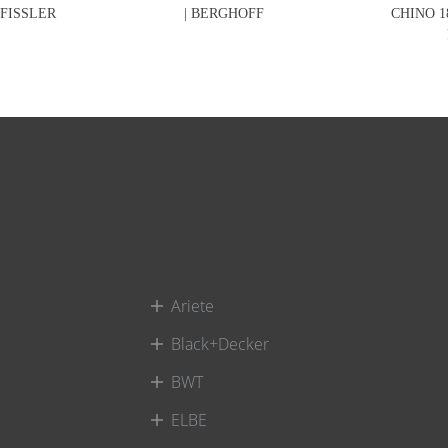
 FISSLER
| BERGHOFF
CHINO 1
Ariete
Black+Decker
BWT
ELBE