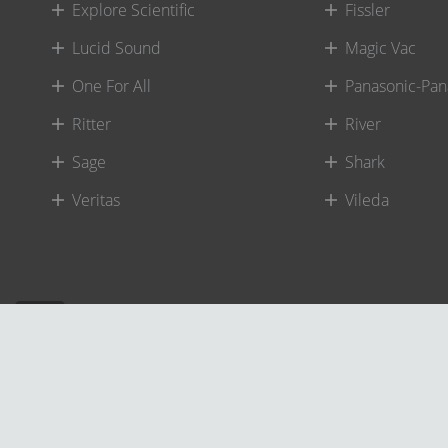
Explore Scientific
Fissler
Lucid Sound
Magic Vac
One For All
Panasonic-Pan
Ritter
River
Sage
Shark
Veritas
Vileda
©
River International – Copyright All Rights Reserved