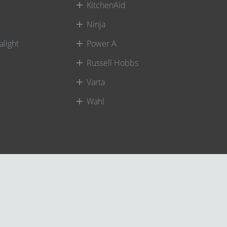
KitchenAid
Ninja
alight
Power A
Russell Hobbs
Varta
Wahl