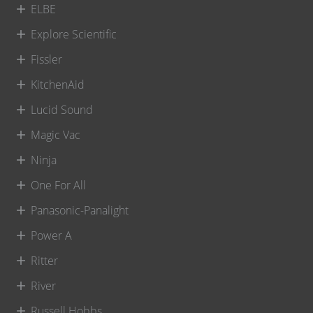
ELBE
Explore Scientific
Fissler
KitchenAid
Lucid Sound
Magic Vac
Ninja
One For All
Panasonic-Panalight
Power A
Ritter
River
Russell Hobbs