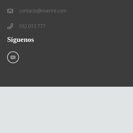
contacto@riverint.com
932 013 777
Síguenos