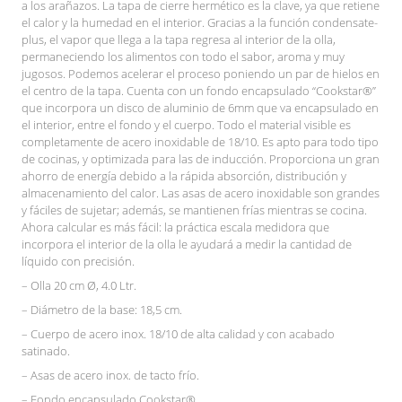
a los arañazos. La tapa de cierre hermético es la clave, ya que retiene
el calor y la humedad en el interior. Gracias a la función condensate-
plus, el vapor que llega a la tapa regresa al interior de la olla,
permaneciendo los alimentos con todo el sabor, aroma y muy
jugosos. Podemos acelerar el proceso poniendo un par de hielos en
el centro de la tapa. Cuenta con un fondo encapsulado “Cookstar®”
que incorpora un disco de aluminio de 6mm que va encapsulado en
el interior, entre el fondo y el cuerpo. Todo el material visible es
completamente de acero inoxidable de 18/10. Es apto para todo tipo
de cocinas, y optimizada para las de inducción. Proporciona un gran
ahorro de energía debido a la rápida absorción, distribución y
almacenamiento del calor. Las asas de acero inoxidable son grandes
y fáciles de sujetar; además, se mantienen frías mientras se cocina.
Ahora calcular es más fácil: la práctica escala medidora que
incorpora el interior de la olla le ayudará a medir la cantidad de
líquido con precisión.
– Olla 20 cm Ø, 4.0 Ltr.
– Diámetro de la base: 18,5 cm.
– Cuerpo de acero inox. 18/10 de alta calidad y con acabado
satinado.
– Asas de acero inox. de tacto frío.
– Fondo encapsulado Cookstar®.