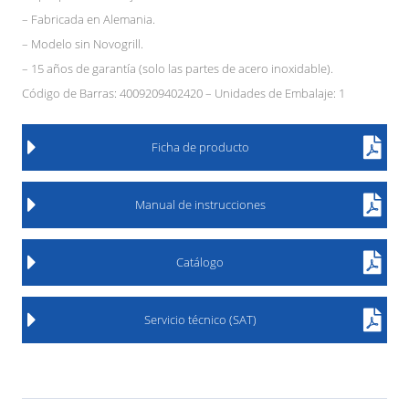
– Fabricada en Alemania.
– Modelo sin Novogrill.
– 15 años de garantía (solo las partes de acero inoxidable).
Código de Barras: 4009209402420 – Unidades de Embalaje: 1
Ficha de producto
Manual de instrucciones
Catálogo
Servicio técnico (SAT)