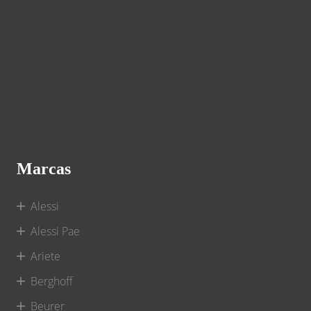
Marcas
Alessi
Alessi Pae
Ariete
Berghoff
Beurer