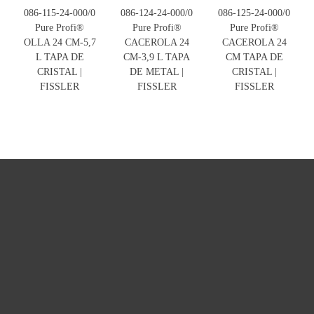
086-115-24-000/0
086-124-24-000/0
086-125-24-000/0
Pure Profi®
Pure Profi®
Pure Profi®
OLLA 24 CM-5,7
CACEROLA 24
CACEROLA 24
L TAPA DE
CM-3,9 L TAPA
CM TAPA DE
CRISTAL |
DE METAL |
CRISTAL |
FISSLER
FISSLER
FISSLER