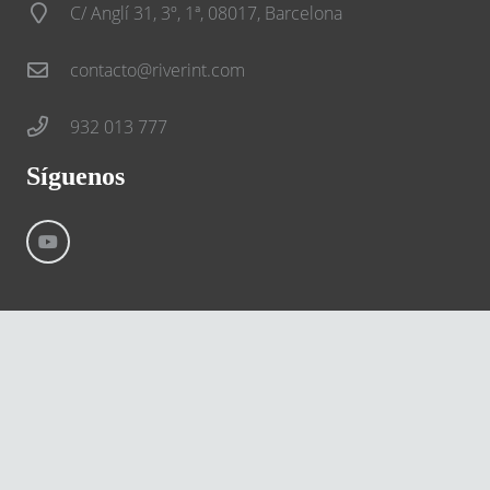
C/ Anglí 31, 3º, 1ª, 08017, Barcelona
contacto@riverint.com
932 013 777
Síguenos