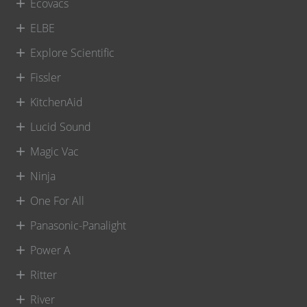
Ecovacs
ELBE
Explore Scientific
Fissler
KitchenAid
Lucid Sound
Magic Vac
Ninja
One For All
Panasonic-Panalight
Power A
Ritter
River