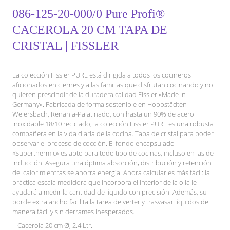
086-125-20-000/0 Pure Profi®
CACEROLA 20 CM TAPA DE
CRISTAL | FISSLER
La colección Fissler PURE está dirigida a todos los cocineros
aficionados en ciernes y a las familias que disfrutan cocinando y no
quieren prescindir de la duradera calidad Fissler «Made in
Germany». Fabricada de forma sostenible en Hoppstädten-
Weiersbach, Renania-Palatinado, con hasta un 90% de acero
inoxidable 18/10 reciclado, la colección Fissler PURE es una robusta
compañera en la vida diaria de la cocina. Tapa de cristal para poder
observar el proceso de cocción. El fondo encapsulado
«Superthermic» es apto para todo tipo de cocinas, incluso en las de
inducción. Asegura una óptima absorción, distribución y retención
del calor mientras se ahorra energía. Ahora calcular es más fácil: la
práctica escala medidora que incorpora el interior de la olla le
ayudará a medir la cantidad de líquido con precisión. Además, su
borde extra ancho facilita la tarea de verter y trasvasar líquidos de
manera fácil y sin derrames inesperados.
– Cacerola 20 cm Ø, 2.4 Ltr.