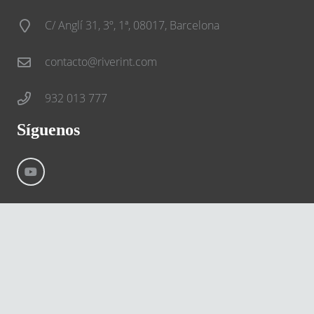
C/ Anglí 31, 3º, 1ª, 08017, Barcelona
contacto@riverint.com
932 013 777
Síguenos