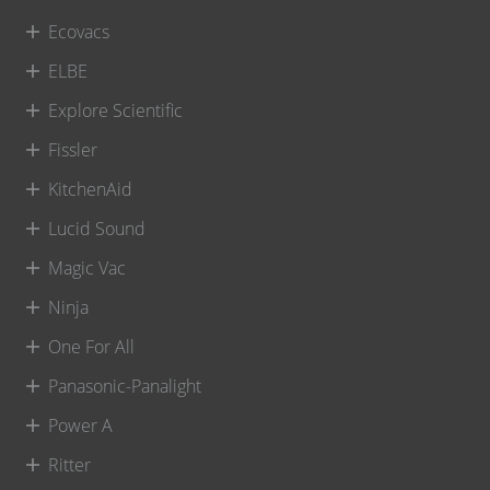
Ecovacs
ELBE
Explore Scientific
Fissler
KitchenAid
Lucid Sound
Magic Vac
Ninja
One For All
Panasonic-Panalight
Power A
Ritter