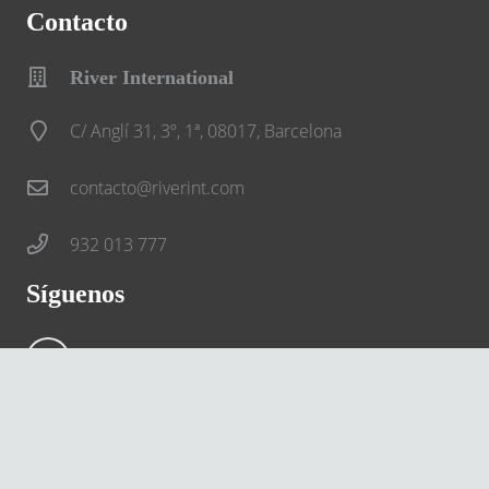
Contacto
River International
C/ Anglí 31, 3º, 1ª, 08017, Barcelona
contacto@riverint.com
932 013 777
Síguenos