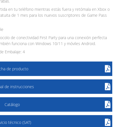
rabas.
rtida en tu teléfono mientras estás fuera y retómala en Xbox o
ratuita de 1 mes para los nuevos suscriptores de Game Pass
le
otocolo de conectividad First Party para una conexión perfecta
mbién funciona con Windows 10/11 y móviles Android.
e Embalaje: 4
icha de producto
al de instrucciones
Catálogo
vicio técnico (SAT)