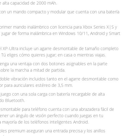
e alta capacidad de 2000 mAh.
l con un mando compacto y modular que cuenta con una batería
l primer mando inalámbrico con licencia para Xbox Series X|S y
 jugar de forma inalámbrica en Windows 10/11, Android y Smart
el XP-Ultra incluye un agarre desmontable de tamaño completo
 Tú eliges cómo quieres jugar; en casa o mientras viajas.
enga una ventaja con dos botones asignables en la parte
obre la marcha a mitad de partida.
doble vibración incluidos tanto en el agarre desmontable como
or para auriculares estéreo de 3,5 mm.
 juego con una sola carga con batería recargable de alta
do Bluetooth.
smontable para teléfono cuenta con una abrazadera fácil de
tener un ángulo de visión perfecto cuando juegas en tu
a mayoría de los teléfonos inteligentes Android.
oles premium aseguran una entrada precisa y los anillos