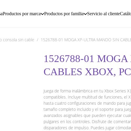
sa
Productos por marca
Productos por familia
Servicio al cliente
Catál
 consola sin cable
/
1526788-01 MOGA XP-ULTRA MANDO SIN CABLE
1526788-01 MOGA
CABLES XBOX, PC
Juega de forma inalámbrica en tu Xbox Series 
compatibles. Incluye multitud de funciones, el XP
hasta cuatro configuraciones de mando para jug
tamaño completo incluido y el soporte para jue
avanzados asignables que pueden ejecutar cua
pulgares en los controles. Disfrute de comentar
disparadores de impulso. Puedes jugar cómodam