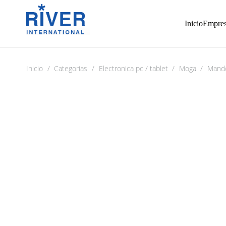
Inicio
Empre
Inicio
/
Categorias
/
Electronica pc / tablet
/
Moga
/
Mando