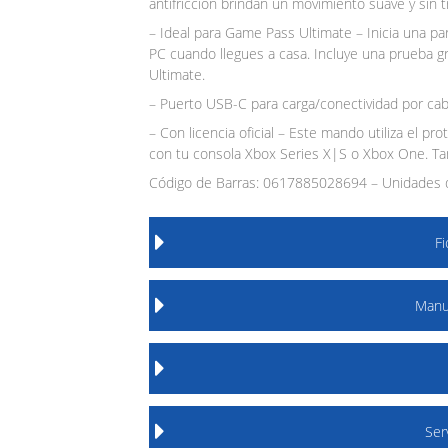
antifricción brindan un movimiento suave y sin t
– Ideal para Game Pass Ultimate – Inicia una pa
PC cuando llegues a casa. Incluye una prueba g
Ultimate.
– Puerto USB-C para carga/conectividad por cab
– Con licencia oficial – Este mando utiliza el pr
con tu consola Xbox Series X|S o Xbox One. Ta
Código de Barras: 0617885028694 – Unidades d
F
Manu
Ser