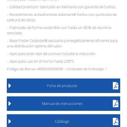
– Calidad premium: fabricado en Alemania con garantía de 5 años.
– Revestimiento antiadherente Adamant® hecho con partículas de
carburo de silicio.
– Fabricado de forma sostenible con hasta un 60 % de aluminio
reciclado.
– Base Fissler Cookstar® exclusiva y energéticamente eficiente para
una distribución óptima del calor.
– Apto para todo tipo de cocinas incluida la inducción.
– Apto para uso en el horno hasta 230°C.
Código de Barras: 4009209399539 – Unidades de Embalaje: 1
Ficha de producto
Manual de instrucciones
Catálogo