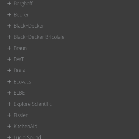
Berghoff
Beurer
Black+Decker
Black+Decker Bricolaje
Braun
BWT
Duux
Ecovacs
ELBE
Explore Scientific
Fissler
KitchenAid
Lucid Sound