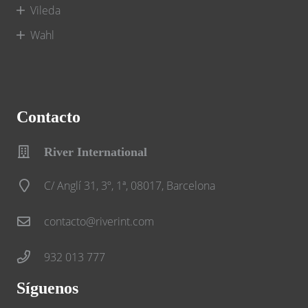
Vileda
Wahl
Contacto
River International
C/ Anglí 31, 3º, 1ª, 08017, Barcelona
contacto@riverint.com
932 013 777
Síguenos