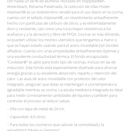
con hasta un 60 % de aluminio reciclado en Hoppstädten-
Weiersbach, Renania-Palatinado, la colección de ollas Fissler
Adamant® es un todoterreno versátil para el uso diario en la cocina,
cuenta con el sellado Adamant®, un revestimiento antiadherente
hecho con partículas de carburo de silicio, y es extremadamente
duro y resistente, casi como una roca (mayor resistencia a los
arañazos y a la abrasión) y libre de PFOA. Cocinar es más eficiente,
se pueden utilizar los mismos utensilios que tengamos a mano o
que se hayan estado usando para el acero inoxidable (sin bordes
afilados). Cuenta con unas propiedades antiadherentes óptimas y
una excelente conductividad térmica. El fondo encapsulado
“Cookstar®” es apto para todo tipo de cocinas, incluso en las de
inducción. Este fondo está especialmente diseñado para ahorrar
energía gracias a su excelente absorción, reparto y retención del
calor. Las asas de acero inoxidable con protector del calor
integrado, aseguran que éstas se mantengan a una temperatura
agradable mientras se cocina. La escala medidora integrada es ideal
para medir correctamente cantidades de líquidos y también para
controlar el proceso al reducir salsas.
– Olla con tapa de metal de 24 cm.
– Capacidad: 4,9 Litros.
– Para todos los cocineros que valoran la comodidad y la
versatilidad “Made in Germany”.