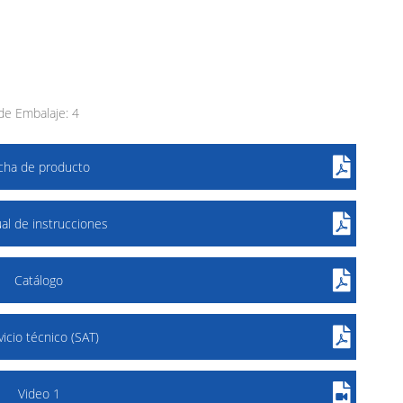
e Embalaje: 4
icha de producto
al de instrucciones
Catálogo
vicio técnico (SAT)
Video 1