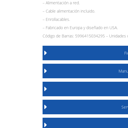
– Alimentación a red.
– Cable alimentación incluido.
– Enrollacables.
– Fabricado en Europa y diseñado en USA.
Código de Barras: 5996415034295 – Unidades d
F
Manu
Ser