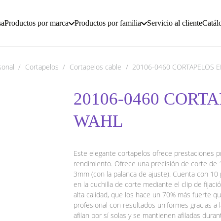
sa
Productos por marca
Productos por familia
Servicio al cliente
Catál
sonal
/
Cortapelos
/
Cortapelos cable
/
20106-0460 CORTAPELOS E
20106-0460 CORTA
WAHL
Este elegante cortapelos ofrece prestaciones pr
rendimiento. Ofrece una precisión de corte de 1
3mm (con la palanca de ajuste). Cuenta con 1
en la cuchilla de corte mediante el clip de fija
alta calidad, que los hace un 70% más fuerte q
profesional con resultados uniformes gracias a 
afilan por sí solas y se mantienen afiladas dur