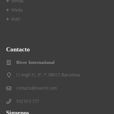
Veritas
Vileda
Wahl
Contacto
River International
C/ Anglí 31, 3º, 1ª, 08017, Barcelona
contacto@riverint.com
932 013 777
Síguenos