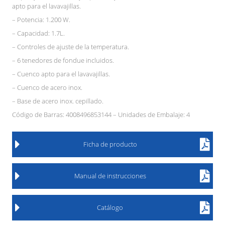
apto para el lavavajillas.
– Potencia: 1.200 W.
– Capacidad: 1.7L.
– Controles de ajuste de la temperatura.
– 6 tenedores de fondue incluidos.
– Cuenco apto para el lavavajillas.
– Cuenco de acero inox.
– Base de acero inox. cepillado.
Código de Barras: 4008496853144 – Unidades de Embalaje: 4
Ficha de producto
Manual de instrucciones
Catálogo