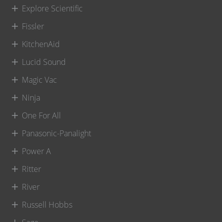
Explore Scientific
Fissler
KitchenAid
Lucid Sound
Magic Vac
Ninja
One For All
Panasonic-Panalight
Power A
Ritter
River
Russell Hobbs