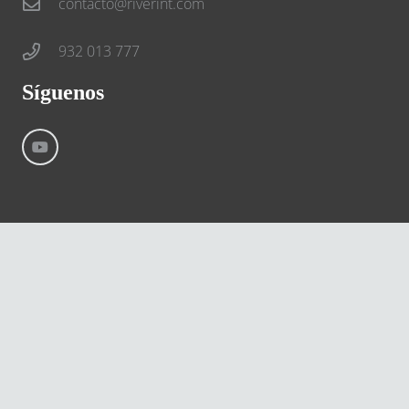
contacto@riverint.com
932 013 777
Síguenos
©
River International – Copyright All Rights Reserved