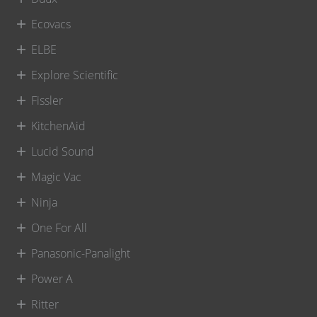
Ecovacs
ELBE
Explore Scientific
Fissler
KitchenAid
Lucid Sound
Magic Vac
Ninja
One For All
Panasonic-Panalight
Power A
Ritter