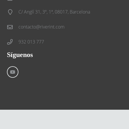
C/ Anglí 31, 3º, 1ª, 08017, Barcelona
contacto@riverint.com
932 013 777
Síguenos