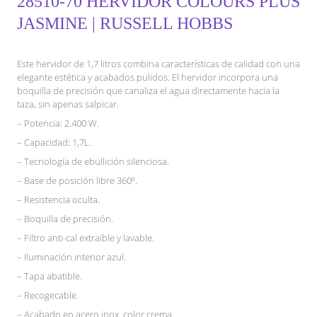
28510-70 HERVIDOR COLOURS PLUS
JASMINE | RUSSELL HOBBS
Este hervidor de 1,7 litros combina características de calidad con una
elegante estética y acabados pulidos. El hervidor incorpora una
boquilla de precisión que canaliza el agua directamente hacia la
taza, sin apenas salpicar.
– Potencia: 2.400 W.
– Capacidad: 1,7L.
– Tecnología de ebullición silenciosa.
– Base de posición libre 360º.
– Resistencia oculta.
– Boquilla de precisión.
– Filtro anti-cal extraíble y lavable.
– Iluminación interior azul.
– Tapa abatible.
– Recogecable.
– Acabado en acero inox. color crema.