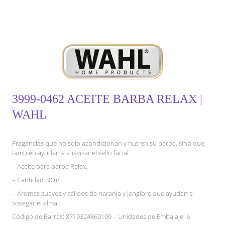
3999-0462 ACEITE BARBA RELAX |
WAHL
Fragancias que no solo acondicionan y nutren su barba, sino que
también ayudan a suavizar el vello facial.
– Aceite para barba Relax.
– Cantidad 30 ml.
– Aromas suaves y cálidos de naranja y jengibre que ayudan a
sosegar el alma.
Código de Barras: 8719324860109 – Unidades de Embalaje: 6