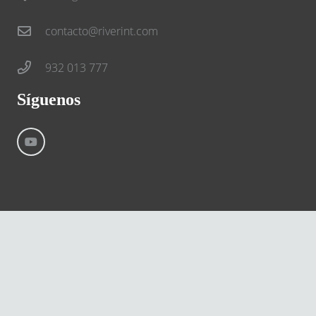
contacto@riverint.com
932 013 777
Síguenos