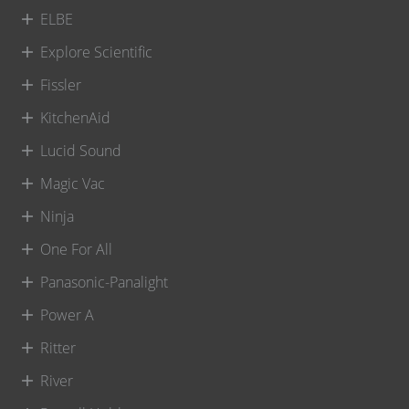
ELBE
Explore Scientific
Fissler
KitchenAid
Lucid Sound
Magic Vac
Ninja
One For All
Panasonic-Panalight
Power A
Ritter
River