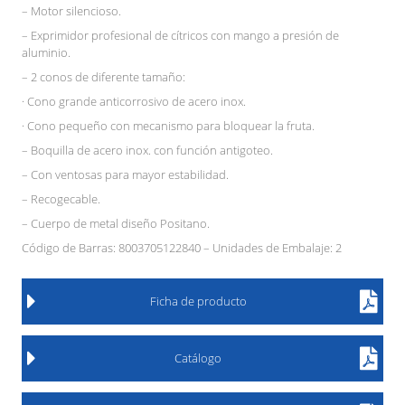
– Motor silencioso.
– Exprimidor profesional de cítricos con mango a presión de
aluminio.
– 2 conos de diferente tamaño:
· Cono grande anticorrosivo de acero inox.
· Cono pequeño con mecanismo para bloquear la fruta.
– Boquilla de acero inox. con función antigoteo.
– Con ventosas para mayor estabilidad.
– Recogecable.
– Cuerpo de metal diseño Positano.
Código de Barras: 8003705122840 – Unidades de Embalaje: 2
Ficha de producto
Catálogo