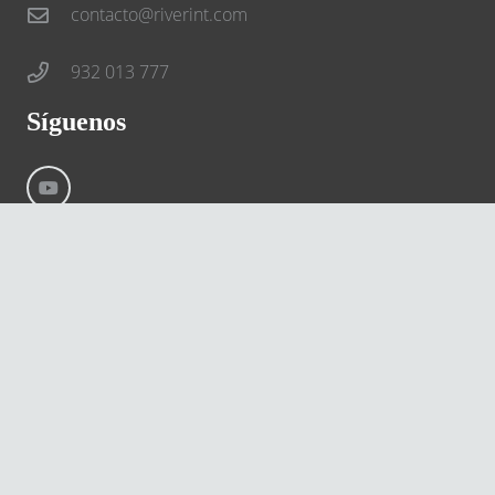
contacto@riverint.com
932 013 777
Síguenos