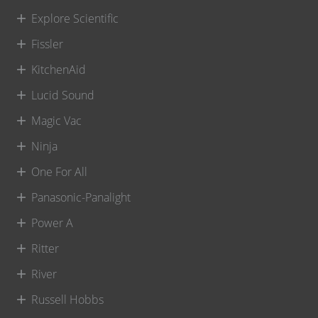
Explore Scientific
Fissler
KitchenAid
Lucid Sound
Magic Vac
Ninja
One For All
Panasonic-Panalight
Power A
Ritter
River
Russell Hobbs