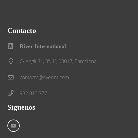
Contacto
River International
C/ Anglí 31, 3º, 1ª, 08017, Barcelona
contacto@riverint.com
932 013 777
Síguenos