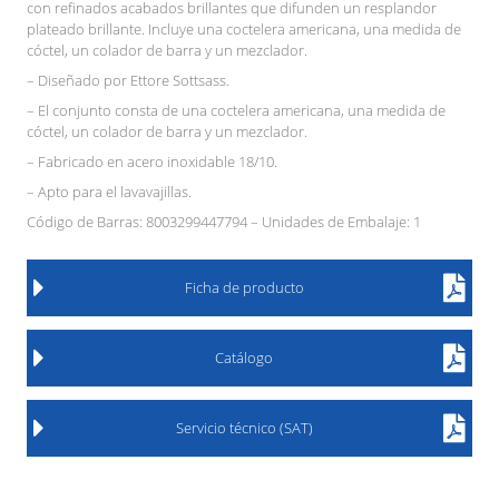
con refinados acabados brillantes que difunden un resplandor
plateado brillante. Incluye una coctelera americana, una medida de
cóctel, un colador de barra y un mezclador.
– Diseñado por Ettore Sottsass.
– El conjunto consta de una coctelera americana, una medida de
cóctel, un colador de barra y un mezclador.
– Fabricado en acero inoxidable 18/10.
– Apto para el lavavajillas.
Código de Barras: 8003299447794 – Unidades de Embalaje: 1
Ficha de producto
Catálogo
Servicio técnico (SAT)