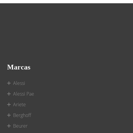
Marcas
Alessi
Alessi Pae
Ariete
Berghoff
Beurer