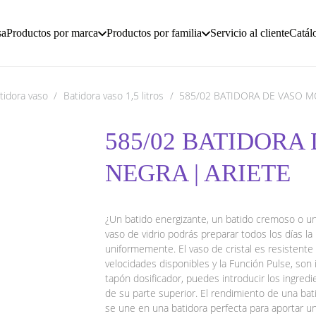
sa
Productos por marca
Productos por familia
Servicio al cliente
Catál
tidora vaso
/
Batidora vaso 1,5 litros
/
585/02 BATIDORA DE VASO M
585/02 BATIDORA
NEGRA | ARIETE
¿Un batido energizante, un batido cremoso o un
vaso de vidrio podrás preparar todos los días l
uniformemente. El vaso de cristal es resistente 
velocidades disponibles y la Función Pulse, son i
tapón dosificador, puedes introducir los ingredi
de su parte superior. El rendimiento de una bat
se une en una batidora perfecta para aportar u