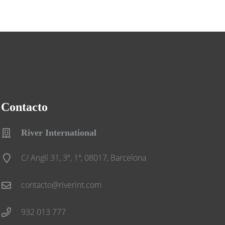
Contacto
River International
C/ Anglí 31, 3º, 1ª, 08017, Barcelona
contacto@riverint.com
932 013 777