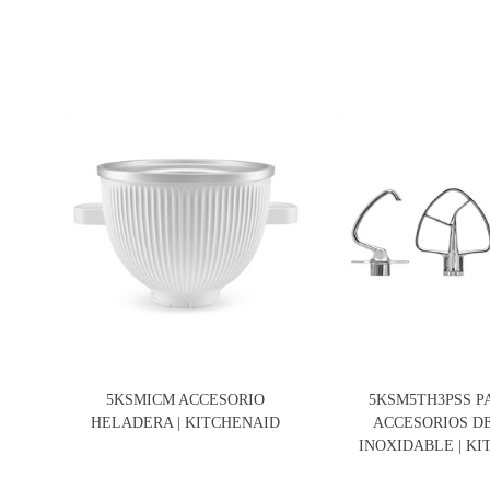
5KSMICM ACCESORIO
5KSM5TH3PSS P
HELADERA | KITCHENAID
ACCESORIOS D
INOXIDABLE | K