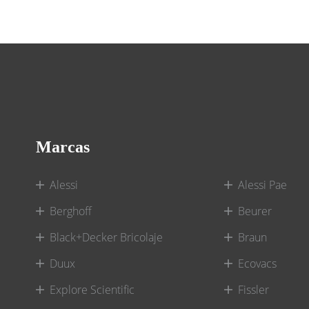
Marcas
Alessi
Alessi Pae
Berghoff
Beurer
Black+Decker Bricolaje
Braun
Duux
Ecovacs
Explore Scientific
Fissler