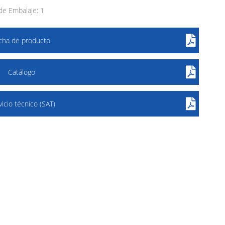
e Embalaje: 1
icha de producto
Catálogo
vicio técnico (SAT)