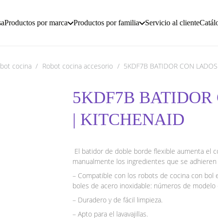
sa
Productos por marca
Productos por familia
Servicio al cliente
Catál
bot cocina
/
Robot cocina accesorio
/
5KDF7B BATIDOR CON LADOS 
5KDF7B BATIDOR
| KITCHENAID
El batidor de doble borde flexible aumenta el c
manualmente los ingredientes que se adhieren 
– Compatible con los robots de cocina con bol 
boles de acero inoxidable: números de model
– Duradero y de fácil limpieza.
– Apto para el lavavajillas.