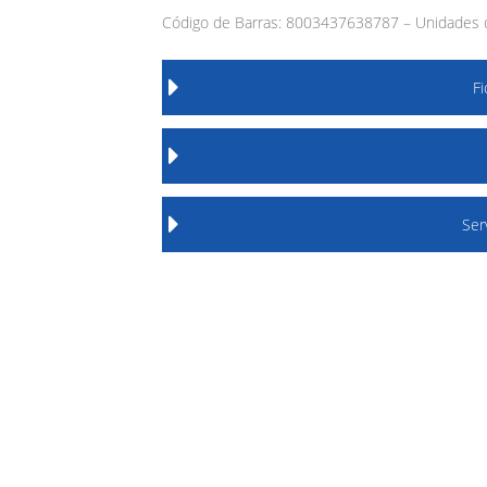
Código de Barras: 8003437638787 – Unidades d
F
Ser