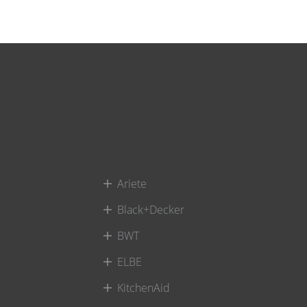
Ariete
Black+Decker
BWT
ELBE
KitchenAid