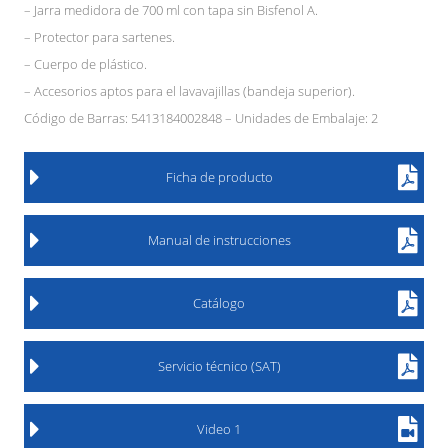
– Jarra medidora de 700 ml con tapa sin Bisfenol A.
– Protector para sartenes.
– Cuerpo de plástico.
– Accesorios aptos para el lavavajillas (bandeja superior).
Código de Barras: 5413184002848 – Unidades de Embalaje: 2
Ficha de producto
Manual de instrucciones
Catálogo
Servicio técnico (SAT)
Video 1