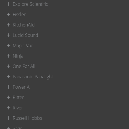
Explore Scientific
Fissler
KitchenAid
Lucid Sound
Magic Vac
Ninja
One For All
Panasonic-Panalight
Power A
Ritter
River
Russell Hobbs
Sage