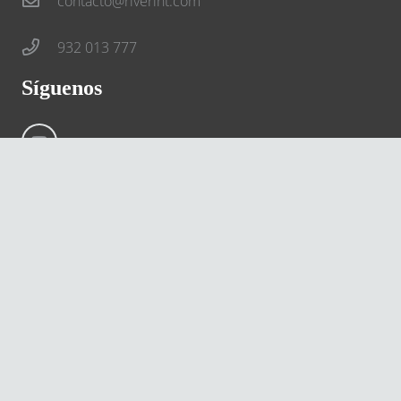
contacto@riverint.com
932 013 777
Síguenos