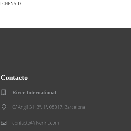
ITCHENAID
Contacto
River International
C/ Anglí 31, 3º, 1ª, 08017, Barcelona
contacto@riverint.com