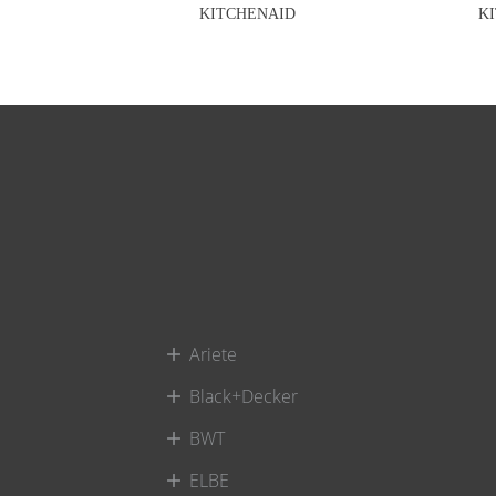
KITCHENAID
K
Ariete
Black+Decker
BWT
ELBE