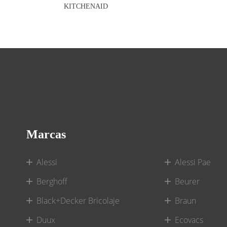
KITCHENAID
Marcas
Alessi
Alessi Pae
Berghoff
Beurer
Black+Decker Bricolaje
Braun
Duux
Ecovacs