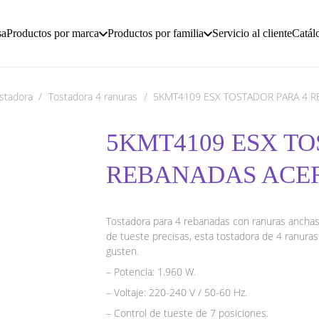
sa
Productos por marca
Productos por familia
Servicio al cliente
Catál
stadora
/
Tostadora 4 ranuras
/
5KMT4109 ESX TOSTADOR PARA 4 R
5KMT4109 ESX TO
REBANADAS ACER
Tostadora para 4 rebanadas con ranuras anchas 
de tueste precisas, esta tostadora de 4 ranura
gusten.
– Potencia: 1.960 W.
– Voltaje: 220-240 V / 50-60 Hz.
– Control de tueste de 7 posiciones.