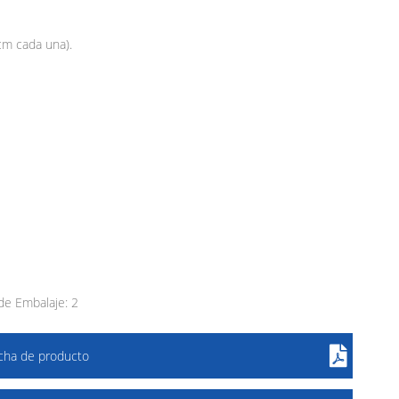
cm cada una).
e Embalaje: 2
icha de producto