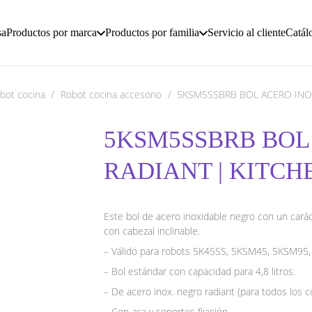
sa
Productos por marca
Productos por familia
Servicio al cliente
Catál
bot cocina
/
Robot cocina accesorio
/
5KSM5SSBRB BOL ACERO INOX
5KSM5SSBRB BOL
RADIANT | KITCH
Este bol de acero inoxidable negro con un carác
con cabezal inclinable.
– Válido para robots 5K45SS, 5KSM45, 5KSM9
– Bol estándar con capacidad para 4,8 litros.
– De acero inox. negro radiant (para todos los co
– Con asa y soportes fijación.