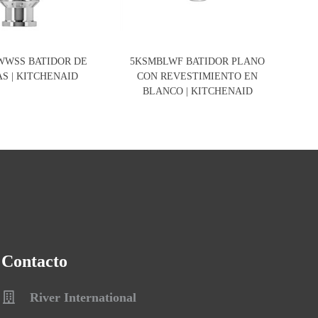
WWSS BATIDOR DE
5KSMBLWF BATIDOR PLANO
S | KITCHENAID
CON REVESTIMIENTO EN
R
BLANCO | KITCHENAID
Contacto
River International