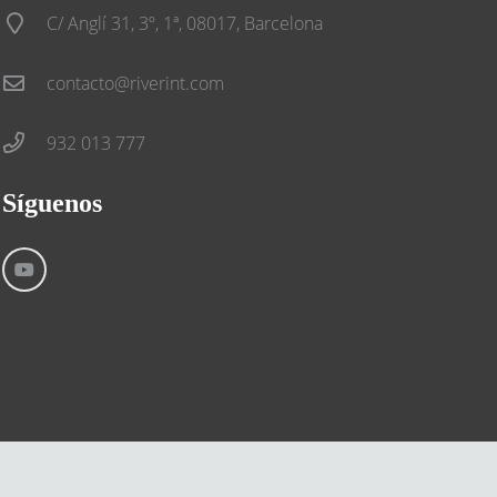
C/ Anglí 31, 3º, 1ª, 08017, Barcelona
contacto@riverint.com
932 013 777
Síguenos