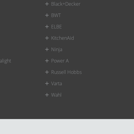
Black+Decker
BWT
ELBE
KitchenAid
Ninja
alight
Power A
Russell Hobbs
Varta
Wahl