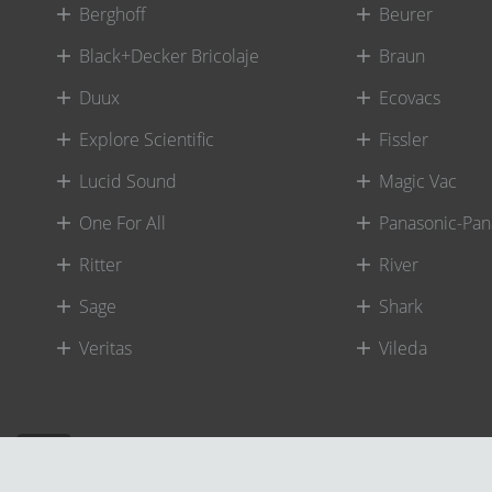
Berghoff
Beurer
Black+Decker Bricolaje
Braun
Duux
Ecovacs
Explore Scientific
Fissler
Lucid Sound
Magic Vac
One For All
Panasonic-Pan
Ritter
River
Sage
Shark
Veritas
Vileda