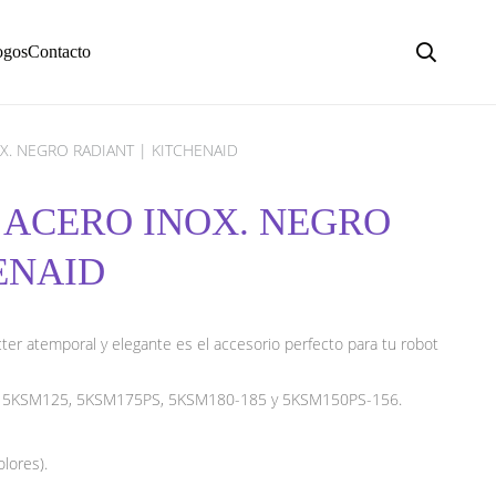
ogos
Contacto
. NEGRO RADIANT | KITCHENAID
 ACERO INOX. NEGRO
ENAID
ter atemporal y elegante es el accesorio perfecto para tu robot
5, 5KSM125, 5KSM175PS, 5KSM180-185 y 5KSM150PS-156.
lores).