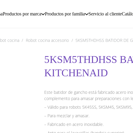
sa
Productos por marca
Productos por familia
Servicio al cliente
Catál
bot cocina
/
Robot cocina accesorio
/
5KSM5THDHSS BATIDOR DE G
5KSM5THDHSS BA
KITCHENAID
Este batidor de gancho está fabricado acero inox
complemento para amasar preparaciones con leva
– Válido para robots 5K45SS, 5KSM45, 5KSM
– Para mezclar y amasar.
– Fabricado en acero inoxidable.
– Apto para el lavavajillas (bandeja superior).