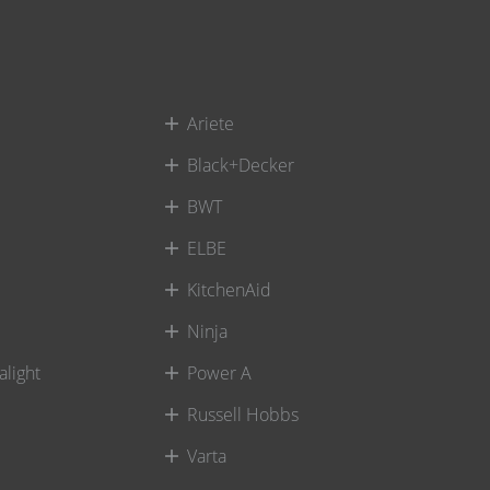
Ariete
Black+Decker
BWT
ELBE
KitchenAid
Ninja
alight
Power A
Russell Hobbs
Varta