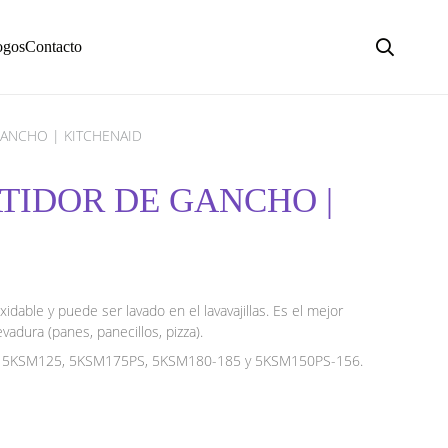
ogos
Contacto
ANCHO | KITCHENAID
TIDOR DE GANCHO |
idable y puede ser lavado en el lavavajillas. Es el mejor
dura (panes, panecillos, pizza).
95, 5KSM125, 5KSM175PS, 5KSM180-185 y 5KSM150PS-156.