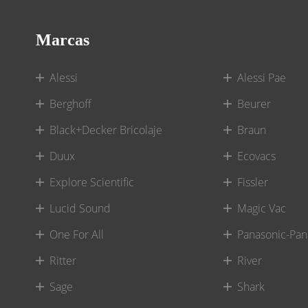
Marcas
Alessi
Alessi Pae
Berghoff
Beurer
Black+Decker Bricolaje
Braun
Duux
Ecovacs
Explore Scientific
Fissler
Lucid Sound
Magic Vac
One For All
Panasonic-Pan
Ritter
River
Sage
Shark