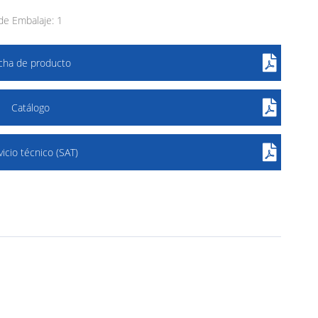
e Embalaje: 1
icha de producto
Catálogo
vicio técnico (SAT)