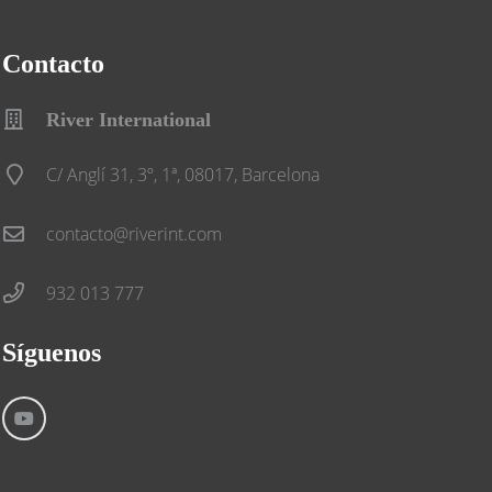
Contacto
River International
C/ Anglí 31, 3º, 1ª, 08017, Barcelona
contacto@riverint.com
932 013 777
Síguenos