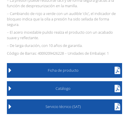
– La presión puede reducirse fácil y de forma segura gracias a la
función de despresurización en la manilla.
– Cambiando de rojo a verde con un audible ‘clic’, el indicador de
bloqueo indica que la olla a presión ha sido sellada de forma
segura.
– El acero inoxidable pulido realza el producto con un acabado
suave y reflectante.
– De larga duración, con 10 años de garantía.
Código de Barras: 4009209426228 – Unidades de Embalaje: 1
Ficha de producto
Catálogo
Servicio técnico (SAT)