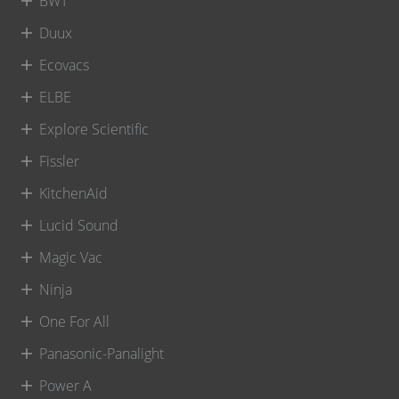
BWT
Duux
Ecovacs
ELBE
Explore Scientific
Fissler
KitchenAid
Lucid Sound
Magic Vac
Ninja
One For All
Panasonic-Panalight
Power A