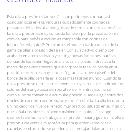
Esta olla a presión es tan versátil que podremos cocinar casi
cualquier cosa en ella, verduras cuidadosamente cocinadas,
pescados delicados al vapor, guisos de carne o un arroz aromático.
La olla a presión es muy conocida también por la preparación de
comida para bebés e incluso es compatible con cocinas de
inducción. Vitaquick® Premium es el modelo básico dentro de la
gama de ollas a presión de Fissler. Con su atractivo diseño con
acabado en acero satinado y sus ingeniosas funciones, hará las
delicias de los recién llegados a la cocina a presión. Gracias a la
marca de posicionamiento que incorpora la tapa, colocarla en su
posición correcta es muy sencillo. Y gracias al nuevo diseño del
borde de la olla, cerrarla es la cosa más fácil del mundo. Cuando la
olla a presión se cierra correctamente se oye un clic y el indicador de
colores del mango pasa del rojo al verde. Mientras eso no se
cumpla, no se comienza a acumular presión. Puede elegir entre dos
niveles de cocción: cocción suave y cocción rápida. La olla incorpora
un indicador de nivel de llenado muy práctico, situado en su interior,
que señala los niveles mínimo y máximo de líquido. El mango
desmontable facilita el trabajo a la hora de limpiar y guardar la olla a
presión. Una ventaja muy práctica para guardar varias ollas o
cazuelas en el armario: se pueden apilar encajándolas unas encima