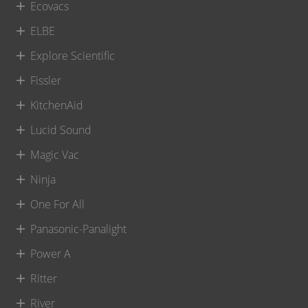
Ecovacs
ELBE
Explore Scientific
Fissler
KitchenAid
Lucid Sound
Magic Vac
Ninja
One For All
Panasonic-Panalight
Power A
Ritter
River