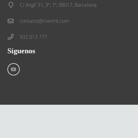
C/ Anglí 31, 3º, 1ª, 08017, Barcelona
contacto@riverint.com
932 013 777
Síguenos