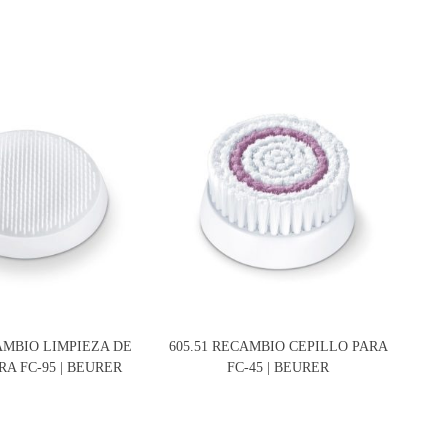
CAMBIO LIMPIEZA DE
605.51 RECAMBIO CEPILLO PARA
6
RA FC-95 | BEURER
FC-45 | BEURER
EX