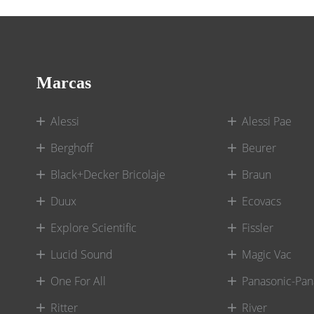
Marcas
Alessi
Alessi Pae
Berghoff
Beurer
Black+Decker Bricolaje
Braun
Duux
Ecovacs
Explore Scientific
Fissler
Lucid Sound
Magic Vac
One For All
Panasonic-Pan
Ritter
River