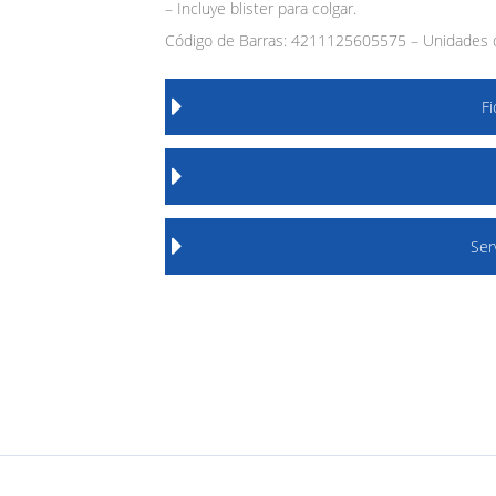
– Incluye blister para colgar.
Código de Barras: 4211125605575 – Unidades d
F
Ser