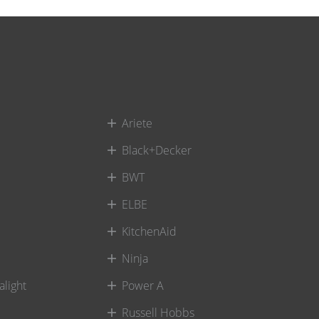
Ariete
Black+Decker
BWT
ELBE
KitchenAid
Ninja
alight
Power A
Russell Hobbs