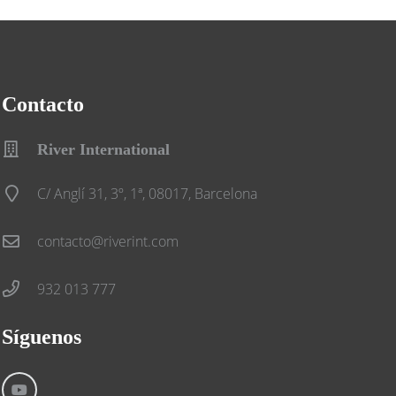
Contacto
River International
C/ Anglí 31, 3º, 1ª, 08017, Barcelona
contacto@riverint.com
932 013 777
Síguenos