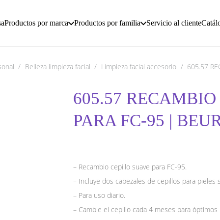
sa
Productos por marca
Productos por familia
Servicio al cliente
Catál
sonal
/
Belleza limpieza facial
/
Limpieza facial accesorio
/
605.57 RE
605.57 RECAMBIO
PARA FC-95 | BEU
– Recambio cepillo suave para FC-95.
– Incluye dos cabezales de cepillos para pieles 
– Para uso diario.
– Cambie el cepillo cada 4 meses para óptimos 