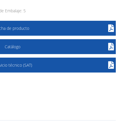
e Embalaje: 5
icha de producto
Catálogo
vicio técnico (SAT)