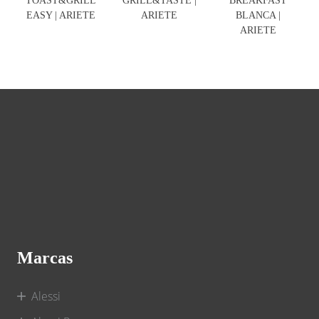
TOAST&GRILL
GRILL&TASTE |
BREAKFAST
EASY | ARIETE
ARIETE
BLANCA |
ARIETE
Marcas
Alessi