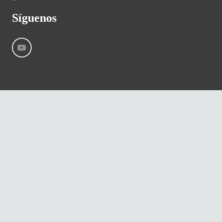
Síguenos
©
River International – Copyright All Rights Reserved
Aviso Legal