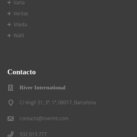
Varta
Veritas
Vileda
Wahl
Contacto
River International
C/ Anglí 31, 3º, 1ª, 08017, Barcelona
contacto@riverint.com
932 013 777