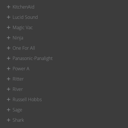
KitchenAid
Lucid Sound
Magic Vac
Ninja
One For All
Panasonic-Panalight
Power A
Ritter
River
Russell Hobbs
Sage
Shark