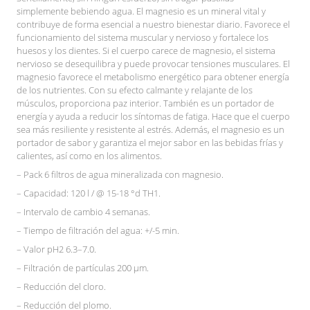
simplemente bebiendo agua. El magnesio es un mineral vital y
contribuye de forma esencial a nuestro bienestar diario. Favorece el
funcionamiento del sistema muscular y nervioso y fortalece los
huesos y los dientes. Si el cuerpo carece de magnesio, el sistema
nervioso se desequilibra y puede provocar tensiones musculares. El
magnesio favorece el metabolismo energético para obtener energía
de los nutrientes. Con su efecto calmante y relajante de los
músculos, proporciona paz interior. También es un portador de
energía y ayuda a reducir los síntomas de fatiga. Hace que el cuerpo
sea más resiliente y resistente al estrés. Además, el magnesio es un
portador de sabor y garantiza el mejor sabor en las bebidas frías y
calientes, así como en los alimentos.
– Pack 6 filtros de agua mineralizada con magnesio.
– Capacidad: 120 l / @ 15-18 °d TH1.
– Intervalo de cambio 4 semanas.
– Tiempo de filtración del agua: +/-5 min.
– Valor pH2 6.3–7.0.
– Filtración de partículas 200 μm.
– Reducción del cloro.
– Reducción del plomo.