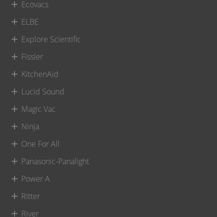
Ecovacs
ELBE
Explore Scientific
Fissler
KitchenAid
Lucid Sound
Magic Vac
Ninja
One For All
Panasonic-Panalight
Power A
Ritter
River