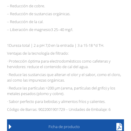
– Reducción de cobre.
– Reducción de sustancias orgánicas.
– Reducción de la cal.
– Liberación de magnesio3 25–40 mg/l.
1Dureza total | 2 a pH 7,0 en la entrada | 3 a 15-18 °d TH.
Ventajas de la tecnología de filtrado:
· Protección óptima para electrodomésticos como cafeteras y
hervidores: reduce el contenido de cal del agua.
· Reduce las sustancias que alteran el olor y el sabor, como el cloro,
así como las impurezas orgánicas.
· Reduce las partículas >200 μm (arena, partículas del grifo) y los
metales pesados (plomo y cobre).
· Sabor perfecto para bebidas y alimentos fríos y calientes.
Código de Barras: 9022001901729 – Unidades de Embalaje: 6
Ficha de producto