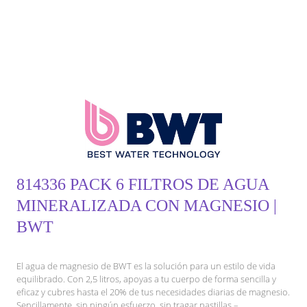
814336 PACK 6 FILTROS DE AGUA
MINERALIZADA CON MAGNESIO |
BWT
El agua de magnesio de BWT es la solución para un estilo de vida
equilibrado. Con 2,5 litros, apoyas a tu cuerpo de forma sencilla y
eficaz y cubres hasta el 20% de tus necesidades diarias de magnesio.
Sencillamente, sin ningún esfuerzo, sin tragar pastillas –