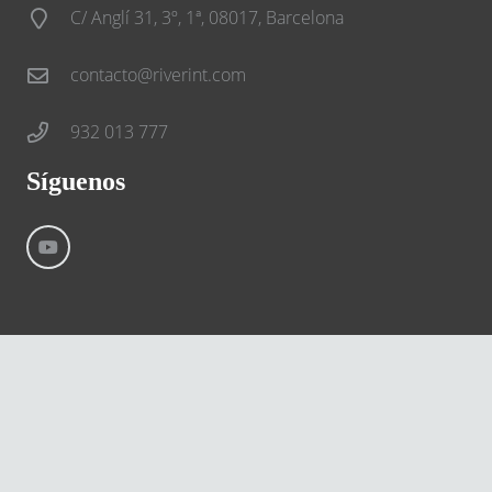
C/ Anglí 31, 3º, 1ª, 08017, Barcelona
contacto@riverint.com
932 013 777
Síguenos