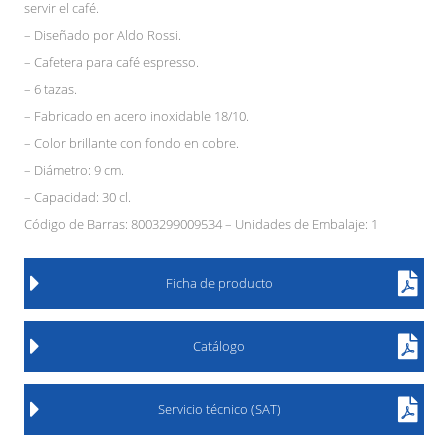
servir el café.
– Diseñado por Aldo Rossi.
– Cafetera para café espresso.
– 6 tazas.
– Fabricado en acero inoxidable 18/10.
– Color brillante con fondo en cobre.
– Diámetro: 9 cm.
– Capacidad: 30 cl.
Código de Barras: 8003299009534 – Unidades de Embalaje: 1
Ficha de producto
Catálogo
Servicio técnico (SAT)