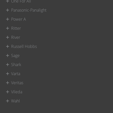
One For All
Panasonic-Panalight
Power A
Ritter
River
Russell Hobbs
Sage
Shark
Varta
Veritas
Vileda
Wahl