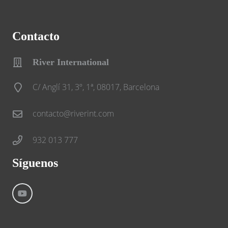
Contacto
River International
C/ Anglí 31, 3º, 1ª, 08017, Barcelona
contacto@riverint.com
932 013 777
Síguenos