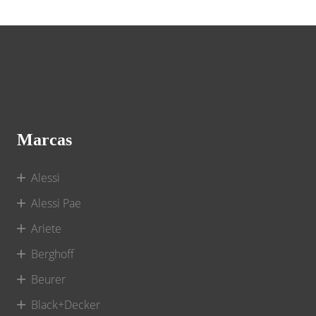
Marcas
Alessi
Alessi Pae
Ariete
Berghoff
Beurer
Black+Decker