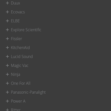
Duux
Ecovacs
ELBE
Explore Scientific
Fissler
KitchenAid
Lucid Sound
Magic Vac
Ninja
One For All
Panasonic-Panalight
Power A
Ritter