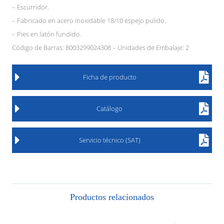
– Escurridor.
– Fabricado en acero inoxidable 18/10 espejo pulido.
– Pies en latón fundido.
Código de Barras: 8003299024308 – Unidades de Embalaje: 2
Ficha de producto
Catálogo
Servicio técnico (SAT)
Productos relacionados