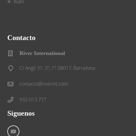
Wahl
Contacto
River International
C/ Anglí 31, 3º, 1ª, 08017, Barcelona
contacto@riverint.com
932 013 777
Síguenos