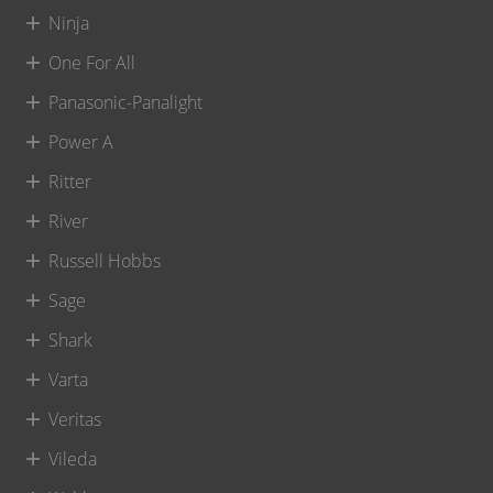
Ninja
One For All
Panasonic-Panalight
Power A
Ritter
River
Russell Hobbs
Sage
Shark
Varta
Veritas
Vileda