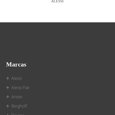
ALESSI
Marcas
Alessi
Alessi Pae
Ariete
Berghoff