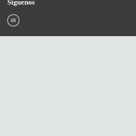
Síguenos
©
River International – Copyright All Rights Reserved
Aviso Legal