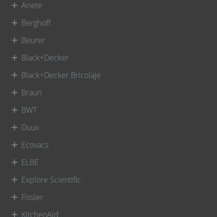
Ariete
Berghoff
Beurer
Black+Decker
Black+Decker Bricolaje
Braun
BWT
Duux
Ecovacs
ELBE
Explore Scientific
Fissler
KitchenAid