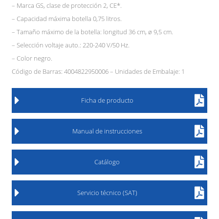
– Marca GS, clase de protección 2, CE*.
– Capacidad máxima botella 0,75 litros.
– Tamaño máximo de la botella: longitud 36 cm, ø 9,5 cm.
– Selección voltaje auto.: 220-240 V/50 Hz.
– Color negro.
Código de Barras: 4004822950006 – Unidades de Embalaje: 1
Ficha de producto
Manual de instrucciones
Catálogo
Servicio técnico (SAT)