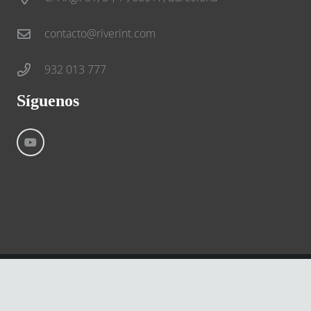
contacto@riverint.com
932 013 777
Síguenos
©
River International – Copyright All Rights Reserved