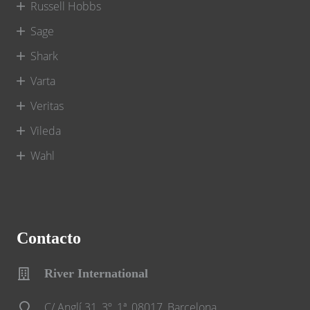
Russell Hobbs
Sage
Shark
Varta
Veritas
Vileda
Wahl
Contacto
River International
C/ Anglí 31, 3º, 1ª, 08017, Barcelona