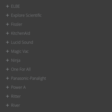
ELBE
Explore Scientific
Fissler
KitchenAid
Lucid Sound
Magic Vac
Ninja
One For All
Panasonic-Panalight
Power A
Ritter
River