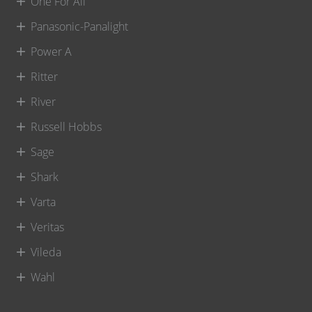
One For All
Panasonic-Panalight
Power A
Ritter
River
Russell Hobbs
Sage
Shark
Varta
Veritas
Vileda
Wahl