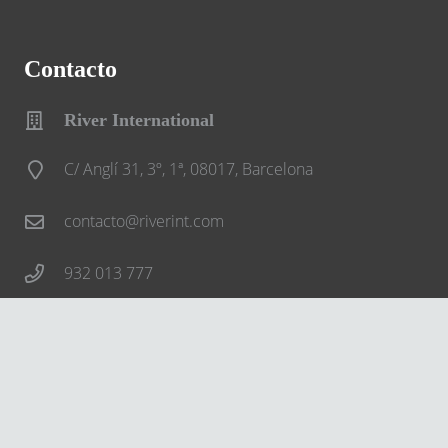
Contacto
River International
C/ Anglí 31, 3º, 1ª, 08017, Barcelona
contacto@riverint.com
932 013 777
Síguenos