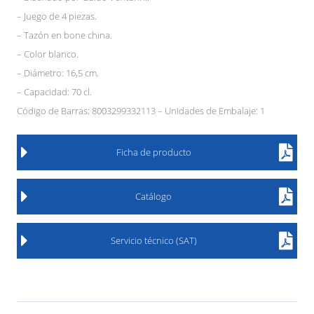
– Juego de 4 piezas.
– Tazón en bone china.
– Color blanco.
– Diámetro: 16,5 cm.
– Capacidad: 70 cl.
Código de Barras: 8003299332113 – Unidades de Embalaje: 1
Ficha de producto
Catálogo
Servicio técnico (SAT)