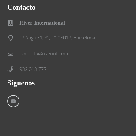
Contacto
River International
C/ Anglí 31, 3º, 1ª, 08017, Barcelona
contacto@riverint.com
932 013 777
Síguenos