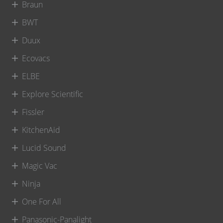
Braun
BWT
Duux
Ecovacs
ELBE
Explore Scientific
Fissler
KitchenAid
Lucid Sound
Magic Vac
Ninja
One For All
Panasonic-Panalight