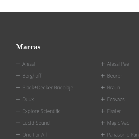
Marcas
Alessi
Alessi Pae
Berghoff
Beurer
Black+Decker Bricolaje
Braun
Duux
Ecovacs
Explore Scientific
Fissler
Lucid Sound
Magic Vac
One For All
Panasonic-Pan