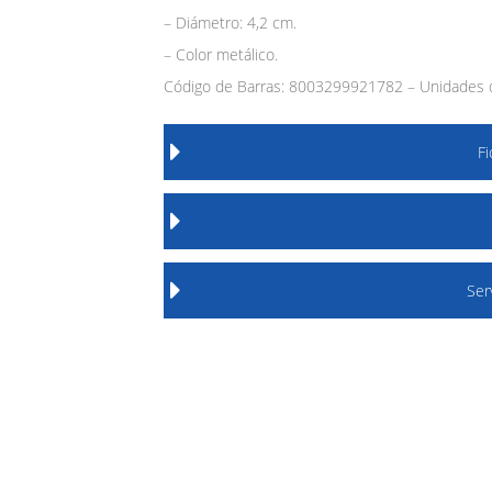
– Diámetro: 4,2 cm.
– Color metálico.
Código de Barras: 8003299921782 – Unidades d
F
Ser