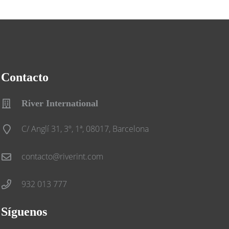
Contacto
River International
C/ Anglí 31, 3º, 1ª, 08017, Barcelona
contacto@riverint.com
932 013 777
Síguenos