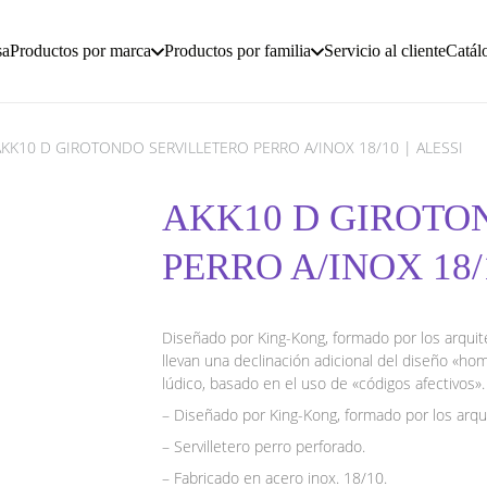
sa
Productos por marca
Productos por familia
Servicio al cliente
Catál
AKK10 D GIROTONDO SERVILLETERO PERRO A/INOX 18/10 | ALESSI
AKK10 D GIROTO
PERRO A/INOX 18/1
Diseñado por King-Kong, formado por los arquite
llevan una declinación adicional del diseño «ho
lúdico, basado en el uso de «códigos afectivos».
– Diseñado por King-Kong, formado por los arqui
– Servilletero perro perforado.
– Fabricado en acero inox. 18/10.