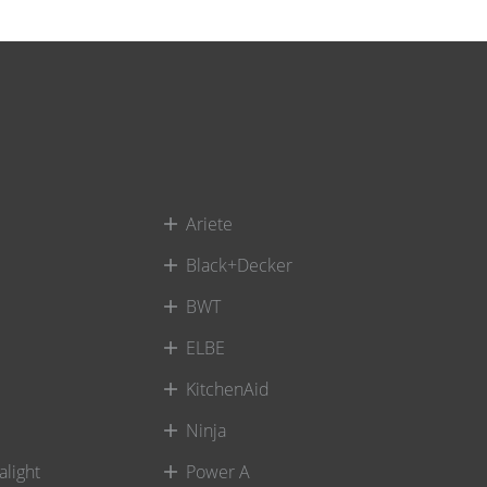
Ariete
Black+Decker
BWT
ELBE
KitchenAid
Ninja
alight
Power A