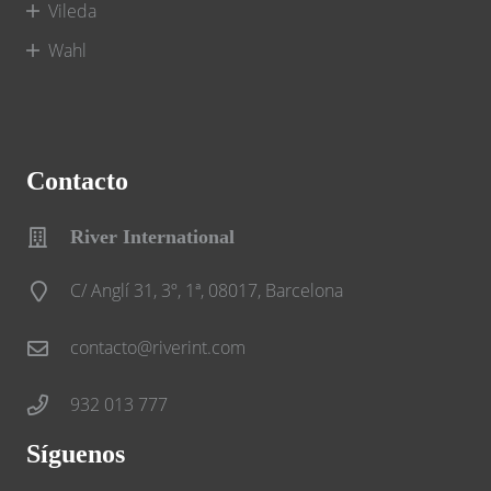
Vileda
Wahl
Contacto
River International
C/ Anglí 31, 3º, 1ª, 08017, Barcelona
contacto@riverint.com
932 013 777
Síguenos