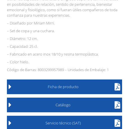
en posibilidades de relación, sentido de pertenencia, bienestar
emocional y fisiológico, como si fueran útiles compañeros de toda
confianza para nuestras experiencias.
– Diseñado por Miriam Mirri.
– Set de copa y una cuchara.
– Diámetro: 12 cm.
– Capacidad: 25 cl.
– Fabricado en acero inox 18/10 y resina termoplástica.
– Color hielo.
Código de Barras: 8003299957989 – Unidades de Embalaje: 1
Ficha de producto
Catálogo
Servicio técnico (SAT)