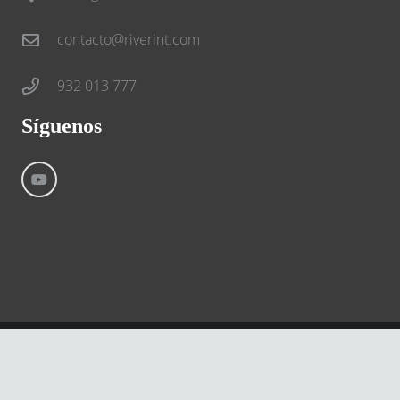
contacto@riverint.com
932 013 777
Síguenos
©
River International – Copyright All Rights Reserved