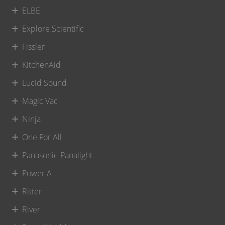
ELBE
Explore Scientific
Fissler
KitchenAid
Lucid Sound
Magic Vac
Ninja
One For All
Panasonic-Panalight
Power A
Ritter
River