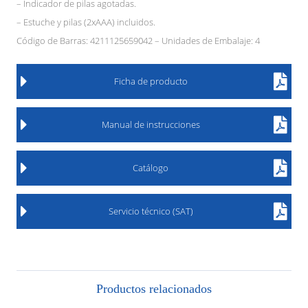
– Indicador de pilas agotadas.
– Estuche y pilas (2xAAA) incluidos.
Código de Barras: 4211125659042 – Unidades de Embalaje: 4
Ficha de producto
Manual de instrucciones
Catálogo
Servicio técnico (SAT)
Productos relacionados