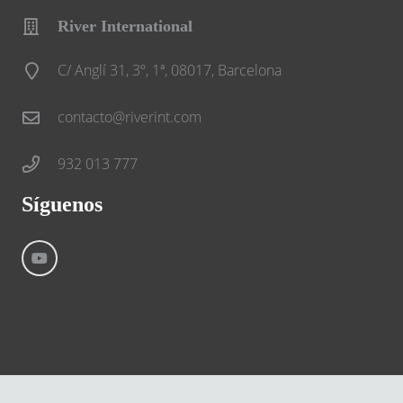
River International
C/ Anglí 31, 3º, 1ª, 08017, Barcelona
contacto@riverint.com
932 013 777
Síguenos