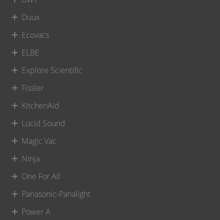
Duux
Ecovacs
ELBE
Explore Scientific
Fissler
KitchenAid
Lucid Sound
Magic Vac
Ninja
One For All
Panasonic-Panalight
Power A