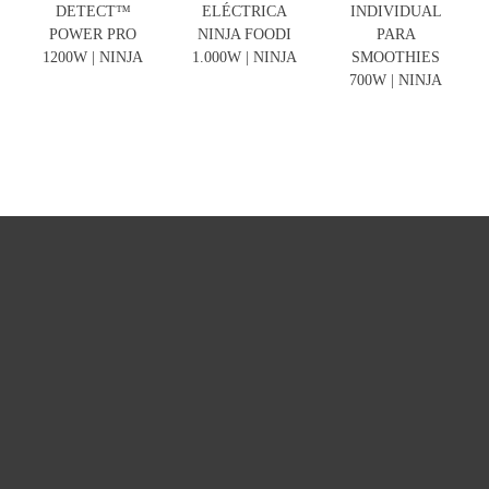
DETECT™
ELÉCTRICA
INDIVIDUAL
POWER PRO
NINJA FOODI
PARA
1200W | NINJA
1.000W | NINJA
SMOOTHIES
700W | NINJA