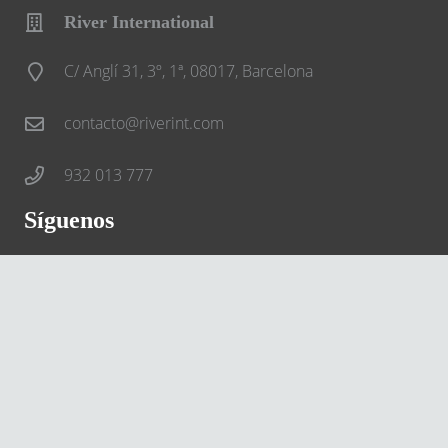
River International
C/ Anglí 31, 3º, 1ª, 08017, Barcelona
contacto@riverint.com
932 013 777
Síguenos