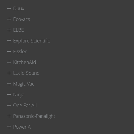
Duux
Ecovacs
ELBE
Explore Scientific
Fissler
KitchenAid
Lucid Sound
Magic Vac
Ninja
One For All
Panasonic-Panalight
Power A