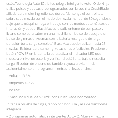
estés.Tecnología Auto-iQ : la tecnología inteligente Auto-iQ de Ninja
utiliza pulsos y pausas preprogramados con la cuchilla CrushBlade
afilada para moler ingredientes duros. Mantenga el control total
sobre cada mezcla con el modo de mezcla manual de 30 segundos o
deje que la máquina haga el trabajo con los modos automáticos de
trituración y batido. Blast Max es lo suficientemente compacto y
liviano como para caber en una mochila, un bolso de trabajo o un
bolso de gimnasio. Además con la batería recargable de larga
duración (una carga completa) Blast Max puede realizar hasta 25
mezclas. Es ideal para camping, vacaciones o festivales. Presione el
botón POWER en la pantalla para activar el indicador LED que
muestra el nivel de batería y verificar si está llena, baja o necesita
carga. El botón de encendido también ayuda a evitar iniciar
accidentalmente un programa mientras lo llevas encima.
– Voltaje: 13,3 V.
– Amperios: 0.75A.
– Incluye:
· 1 vaso individual de 570 ml1 con CrushBlade incorporado.
· 1 tapa a prueba de fugas, tapón con boquilla y asa de transporte
integrada.
– 2 programas automáticos inteligentes Auto-iQ. Muele y mezcla