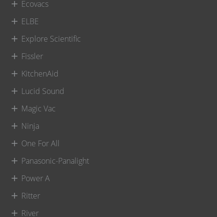
Ecovacs
ELBE
Explore Scientific
Fissler
KitchenAid
Lucid Sound
Magic Vac
Ninja
One For All
Panasonic-Panalight
Power A
Ritter
River