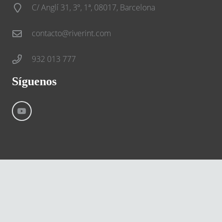
C/ Anglí 31, 3º, 1ª, 08017, Barcelona
contacto@riverint.com
932 013 777
Síguenos