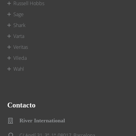
Russell Hobbs
Sage
Shark
Varta
Veritas
Vileda
Wahl
Contacto
River International
C/ Anglí 31, 3º, 1ª, 08017, Barcelona