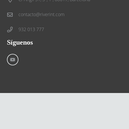
contacto@riverint.com
932 013 777
Síguenos