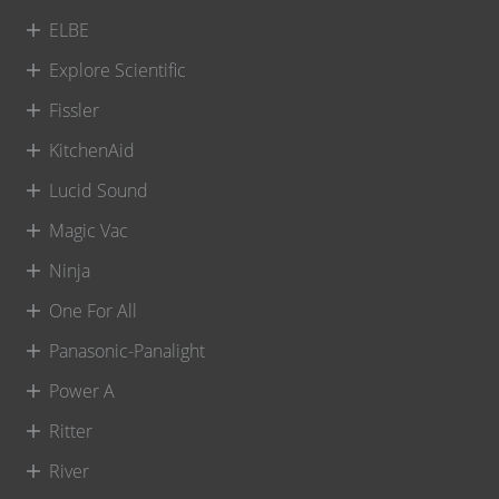
ELBE
Explore Scientific
Fissler
KitchenAid
Lucid Sound
Magic Vac
Ninja
One For All
Panasonic-Panalight
Power A
Ritter
River