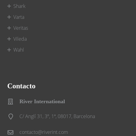
Shark
Varta
Veritas
Vileda
Wahl
Contacto
River International
C/ Anglí 31, 3º, 1ª, 08017, Barcelona
contacto@riverint.com