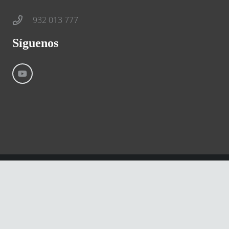
932 013 777
Síguenos
©
River International – Copyright All Rights Reserved
Aviso Legal
Condiciones generales