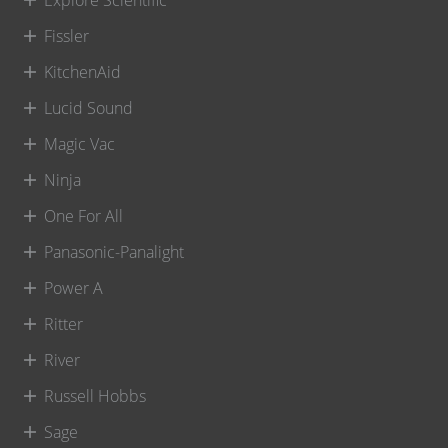
Explore Scientific
Fissler
KitchenAid
Lucid Sound
Magic Vac
Ninja
One For All
Panasonic-Panalight
Power A
Ritter
River
Russell Hobbs
Sage