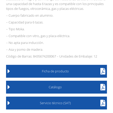
una capacidad de hasta 6 tazas y es compatible con los principales
tipos de fuegos, vitrocerámica, gas y placas eléctricas.
– Cuerpo fabricado en aluminio.
– Capacidad para 6 tazas.
– Tipo Moka.
– Compatible con vitro, gas y placa eléctrica.
– No apta para inducción.
– Asa y pomo de madera.
Código de Barras: 8435674200067 – Unidades de Embalaje: 12
Ficha de producto
Catálogo
Servicio técnico (SAT)