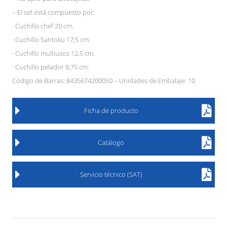
– El set está compuesto por:
· Cuchillo chef 20 cm.
· Cuchillo Santoku 17,5 cm.
· Cuchillo multiusos 12,5 cm.
· Cuchillo pelador 8,75 cm.
Código de Barras: 8435674200050 – Unidades de Embalaje: 10
Ficha de producto
Catálogo
Servicio técnico (SAT)