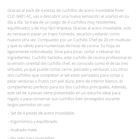
Gracias al pack de 4 piezas de cuchillos de acero inoxidable River
CUC-0401-AC, vas a descubrir una nueva sensación al usarlos en su
día a día. Se trata de un juego de 4 cuchillos muy resistentes,
equilibrados y de muy fácil limpieza. Gracias al acero inoxidable, solo
es necesario pasar un trapo húmedo, secarlos y estarán como
nuevos otra vez. Compuesto por un Cuchillo Chef de 20 cm multiuso
y que es válido para numerosas técnicas de cocina. Su hoja, es
ligeramente redondeada. Sirve para picar, cortar o rebanar los
ingredientes. Cuchillo Santoku, este cuchillo de cocina profesional es
la versión oriental del cuchillo chef, es conocido como el de las tres
virtudes, ya que puede cortar carne, pescado y verduras. Los otros
dos cuchillos que completan el set están pensados para cortar y
pelar verduras o frutos con piel dura, pero de interior blanco, el
complemento perfecto para los dos cuchillos principales. Además,
este set de 4 piezas viene presentado en un estuche ideal para
regalo o para conservar sus cuchillos bien protegidos durante
largos periodos sin uso.
– Set de 4 piezas de acero inoxidable.
– Ergonómico y equilibrado.
– Acabado mate.
– No apto para lavavajillas.