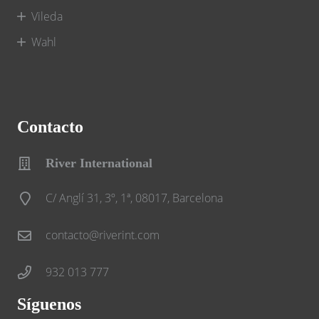
Vileda
Wahl
Contacto
River International
C/ Anglí 31, 3º, 1ª, 08017, Barcelona
contacto@riverint.com
932 013 777
Síguenos