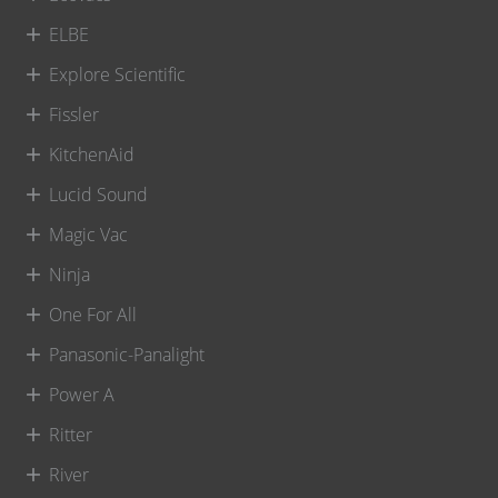
ELBE
Explore Scientific
Fissler
KitchenAid
Lucid Sound
Magic Vac
Ninja
One For All
Panasonic-Panalight
Power A
Ritter
River