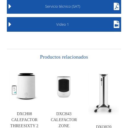
Servicio técnico (SAT)
Video 1
Productos relacionados
DXCH08
DXCH43
CALEFACTOR
CALEFACTOR
THREESIXTY 2
ZONE
DXOH20