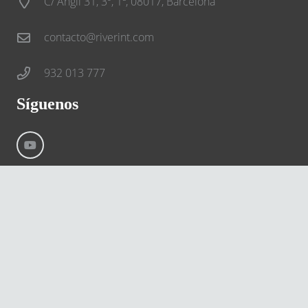
C/ Anglí 31, 3º, 1ª, 08017, Barcelona
contacto@riverint.com
932 013 777
Síguenos