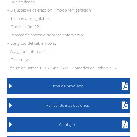
– 3 velocidades.
– 3 ajustes de calefacción + modo refrigeración.
– Termostato regulable.
– Clasificación IP21.
– Protección contra el sobrecalentamiento.
– Longitud del cable 1,60m.
– Apagado automático.
– Color negro.
Código de Barras: 8716164990638 – Unidades de Embalaje: 6
Ficha de producto
Manual de instrucciones
Catálogo