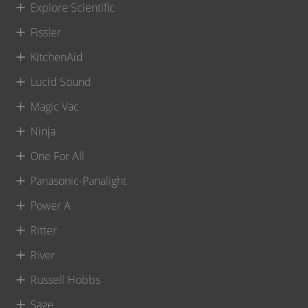
Explore Scientific
Fissler
KitchenAid
Lucid Sound
Magic Vac
Ninja
One For All
Panasonic-Panalight
Power A
Ritter
River
Russell Hobbs
Sage