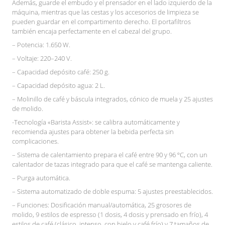
Además, guarde el embudo y el prensador en el lado izquierdo de la
máquina, mientras que las cestas y los accesorios de limpieza se
pueden guardar en el compartimento derecho. El portafiltros
también encaja perfectamente en el cabezal del grupo.
– Potencia: 1.650 W.
– Voltaje: 220–240 V.
– Capacidad depósito café: 250 g.
– Capacidad depósito agua: 2 L.
– Molinillo de café y báscula integrados, cónico de muela y 25 ajustes
de molido.
-Tecnología «Barista Assist»: se calibra automáticamente y
recomienda ajustes para obtener la bebida perfecta sin
complicaciones.
– Sistema de calentamiento prepara el café entre 90 y 96 ºC, con un
calentador de tazas integrado para que el café se mantenga caliente.
– Purga automática.
– Sistema automatizado de doble espuma: 5 ajustes preestablecidos.
– Funciones: Dosificación manual/automática, 25 grosores de
molido, 9 estilos de espresso (1 dosis, 4 dosis y prensado en frío), 4
estilos de café (clásico, intenso, con hielo y café frío) y 7 tamaños de