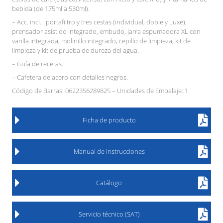
bebida (de 175ml a 530ml).
– Acc. incl.: portafiltro y tres cestas (individual, doble y Luxe),
prensador asistido integrado, embudo, jarra espumadora XL con
varilla integrada, molinillo integrado, cepillo de limpieza, kit de
limpieza y kit de prueba de dureza del agua.
– Guía de recetas.
– Cafetera de acero con detalles negros.
Código de Barras: 0622356289825 – Unidades de Embalaje: 1
Ficha de producto
Manual de instrucciones
Catálogo
Servicio técnico (SAT)