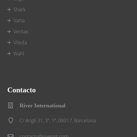
Shark
Varta
Veritas
Vileda
Wahl
Contacto
River International
C/ Anglí 31, 3º, 1ª, 08017, Barcelona
contacto@riverint.com