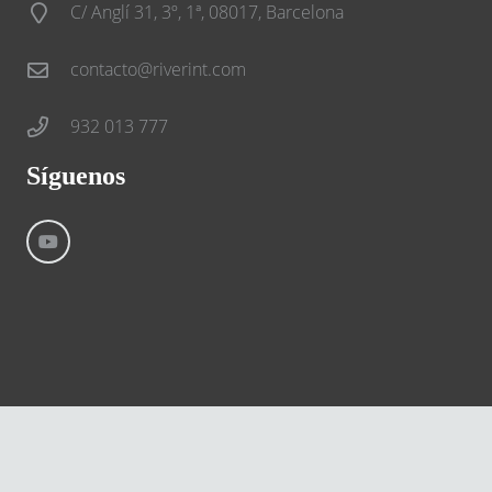
C/ Anglí 31, 3º, 1ª, 08017, Barcelona
contacto@riverint.com
932 013 777
Síguenos
©
River International – Copyright All Rights Reserved