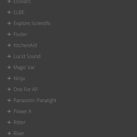
Ecovacs
ELBE
Explore Scientific
Fissler
KitchenAid
Lucid Sound
Magic Vac
Ninja
One For All
Panasonic-Panalight
Power A
Ritter
River