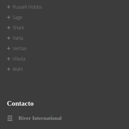
Russell Hobbs
Sage
Shark
Varta
Veritas
Vileda
Wahl
Contacto
River International