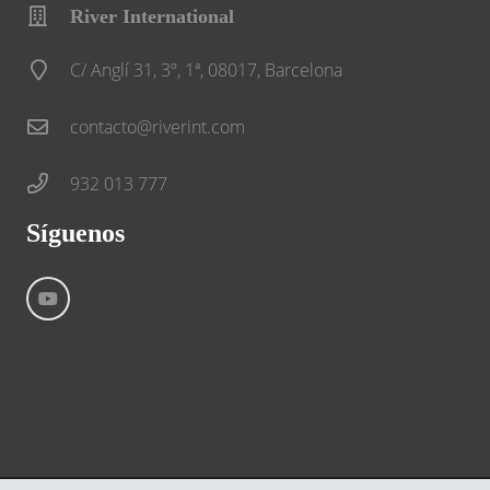
River International
C/ Anglí 31, 3º, 1ª, 08017, Barcelona
contacto@riverint.com
932 013 777
Síguenos