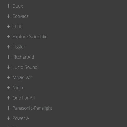
Duux
Ecovacs
ELBE
Explore Scientific
Fissler
KitchenAid
Lucid Sound
Magic Vac
Ninja
One For All
Panasonic-Panalight
Power A