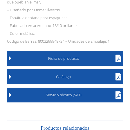
que pueblan el mar.
– Diseñado por Emma Silvestris.
– Espátula dentada para espaguetis.
– Fabricado en acero inox. 18/10 brillante.
– Color metálico.
Código de Barras: 8003299948734 – Unidades de Embalaje: 1
Ficha de producto
Catálogo
Servicio técnico (SAT)
Productos relacionados