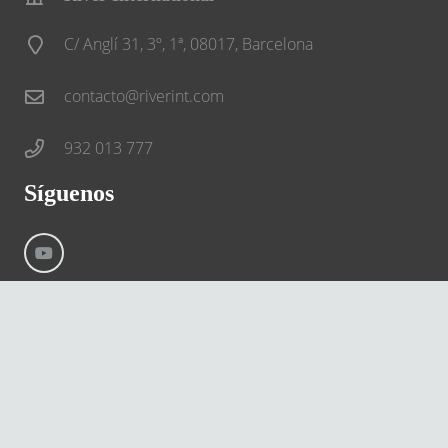
C/ Anglí 31, 3º, 1ª, 08017, Barcelona
contacto@riverint.com
932 013 777
Síguenos