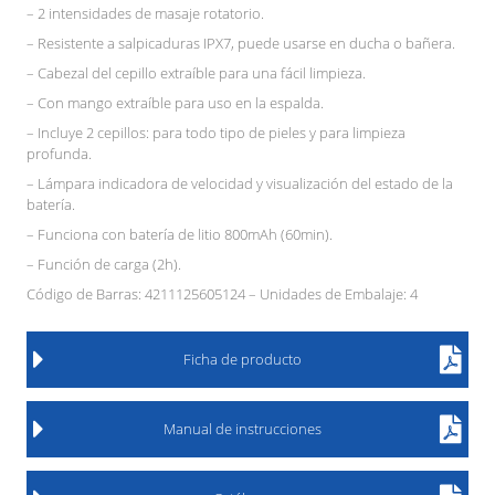
– 2 intensidades de masaje rotatorio.
– Resistente a salpicaduras IPX7, puede usarse en ducha o bañera.
– Cabezal del cepillo extraíble para una fácil limpieza.
– Con mango extraíble para uso en la espalda.
– Incluye 2 cepillos: para todo tipo de pieles y para limpieza
profunda.
– Lámpara indicadora de velocidad y visualización del estado de la
batería.
– Funciona con batería de litio 800mAh (60min).
– Función de carga (2h).
Código de Barras: 4211125605124 – Unidades de Embalaje: 4
Ficha de producto
Manual de instrucciones