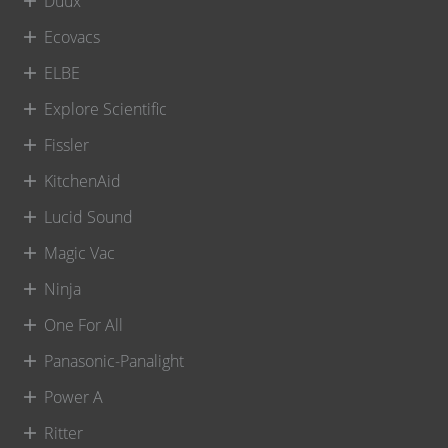
Duux
Ecovacs
ELBE
Explore Scientific
Fissler
KitchenAid
Lucid Sound
Magic Vac
Ninja
One For All
Panasonic-Panalight
Power A
Ritter