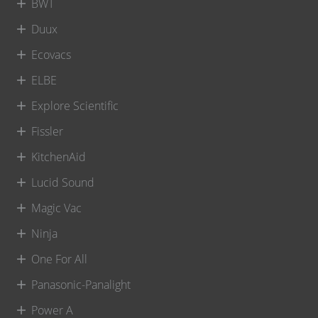
BWT
Duux
Ecovacs
ELBE
Explore Scientific
Fissler
KitchenAid
Lucid Sound
Magic Vac
Ninja
One For All
Panasonic-Panalight
Power A