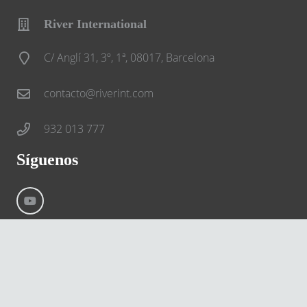
River International
C/ Anglí 31, 3º, 1ª, 08017, Barcelona
contacto@riverint.com
932 013 777
Síguenos